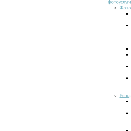
фотоуслуги
Фото
Репо